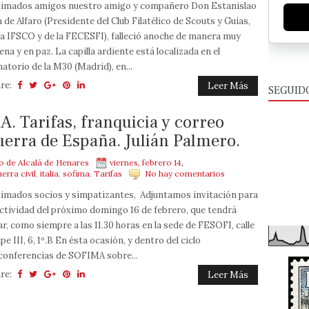
imados amigos nuestro amigo y compañero Don Estanislao
 de Alfaro (Presidente del Club Filatélico de Scouts y Guías,
la IFSCO y de la FECESFI), falleció anoche de manera muy
ena y en paz. La capilla ardiente está localizada en el
atorio de la M30 (Madrid), en...
re:
Leer Más
SEGUID
Tarifas, franquicia y correo
guerra de España. Julián Palmero.
mo de Alcalá de Henares
viernes, febrero 14,
erra civil
,
italia
,
sofima
,
Tarifas
No hay comentarios
imados socios y simpatizantes, Adjuntamos invitación para
actividad del próximo domingo 16 de febrero, que tendrá
ar, como siempre a las 11.30 horas en la sede de FESOFI, calle
ipe III, 6, 1º.B En ésta ocasión, y dentro del ciclo
conferencias de SOFIMA sobre...
re:
Leer Más