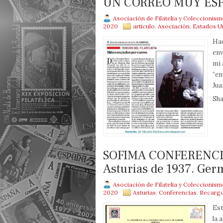
UN CORREO MUY ES
Asociación de Filatelia y Coleccionis
2020
articulo
,
Asociación
,
Estados U
Hac
env
mi 
“en
Jua
Sha
SOFIMA CONFERENCIA. 
Asturias de 1937. Ge
Asociación de Filatelia y Coleccionis
2020
Asturias
,
Conferencias
,
Recarg
Est
la 