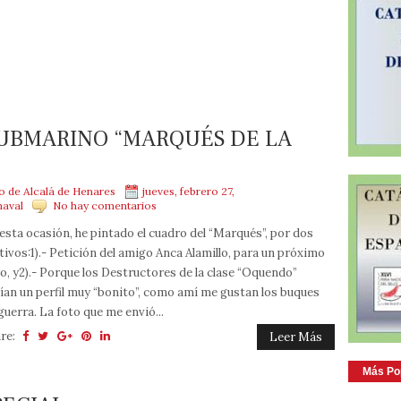
UBMARINO “MARQUÉS DE LA
mo de Alcalá de Henares
jueves, febrero 27,
naval
No hay comentarios
esta ocasión, he pintado el cuadro del “Marqués”, por dos
ivos:1).- Petición del amigo Anca Alamillo, para un próximo
ro, y2).- Porque los Destructores de la clase “Oquendo”
ían un perfil muy “bonito”, como amí me gustan los buques
guerra. La foto que me envió...
re:
Leer Más
Más Po