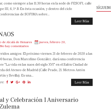
ar, como siempre a las 11.30 horas en la sede de FESOFI, calle
SÍGUEN
ipe III, 6, 1º.B En ésta ocasión, y dentro del ciclo
conferencias de SOFIMA sobre...
Leer Más
NAOS
mo de Alcalá de Henares
jueves, febrero 20,
No hay comentarios
ridos amigos: El próximo viernes 21 de febrero de 2020 a las
30 horas, Don Marcelino González. dará una conferencia
re "La vida en las naos del siglo XVI" en el Salón Ciudad de
da del Ateneo de Madrid (Calle Prado, 21. Metros Antón
tín y Sevilla). Es una...
re:
Leer Más
l y Celebración I Aniversario
 Zulema