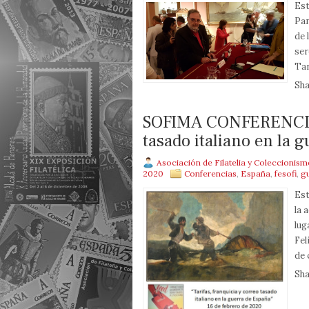
Est
Pan
de 
ser
Tan
Sha
SOFIMA CONFERENCIA. 
tasado italiano en la 
Asociación de Filatelia y Coleccionis
2020
Conferencias
,
España
,
fesofi
,
gu
Est
la 
lug
Fel
de 
Sha