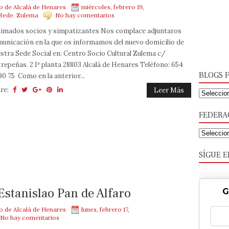
mo de Alcalá de Henares
miércoles, febrero 19,
Sede
,
Zulema
No hay comentarios
imados socios y simpatizantes Nos complace adjuntaros
unicación en la que os informamos del nuevo domicilio de
stra Sede Social en: Centro Socio Cultural Zulema c/
repeñas. 2 1ª planta 28803 Alcalá de Henares Teléfono: 654
BLOGS F
90 75 Como en la anterior...
re:
Leer Más
FEDERA
SÍGUE E
Estanislao Pan de Alfaro
G
mo de Alcalá de Henares
lunes, febrero 17,
No hay comentarios