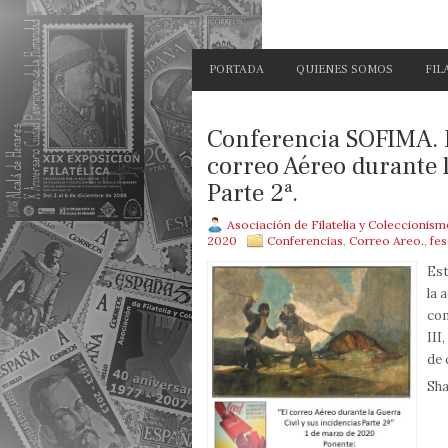
PORTADA
QUIENES SOMOS
FIL
Conferencia SOFIMA. 
correo Aéreo durante l
Parte 2ª.
Asociación de Filatelia y Coleccionis
2020
Conferencias
,
Correo Areo.
,
fes
Est
la 
com
III
de 
Sha