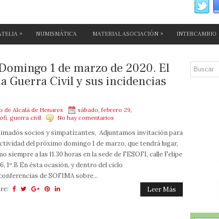
»
»
ATELIA
NUMISMÁTICA
MATERIAL ASOCIACIÓN
INTERCAMBIO
Domingo 1 de marzo de 2020. El
a Guerra Civil y sus incidencias
mo de Alcalá de Henares
sábado, febrero 29,
ofi
,
guerra civil
No hay comentarios
imados socios y simpatizantes, Adjuntamos invitación para
actividad del próximo domingo 1 de marzo, que tendrá lugar,
o siempre a las 11.30 horas en la sede de FESOFI, calle Felipe
, 6, 1º.B En ésta ocasión, y dentro del ciclo
conferencias de SOFIMA sobre...
re:
Leer Más