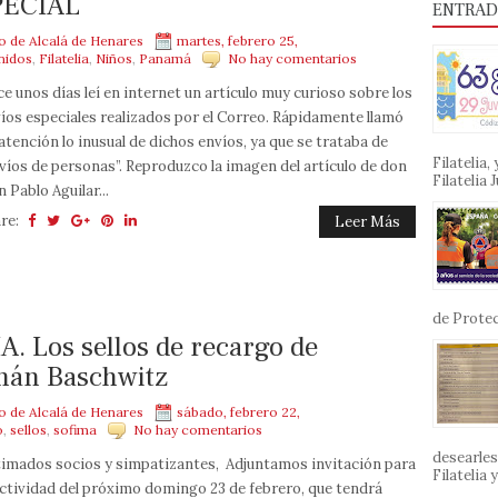
PECIAL
ENTRAD
mo de Alcalá de Henares
martes, febrero 25,
nidos
,
Filatelia
,
Niños
,
Panamá
No hay comentarios
e unos días leí en internet un artículo muy curioso sobre los
íos especiales realizados por el Correo. Rápidamente llamó
atención lo inusual de dichos envíos, ya que se trataba de
Filatelia
víos de personas”. Reproduzco la imagen del artículo de don
Filatelia J
n Pablo Aguilar...
re:
Leer Más
de Protec
Los sellos de recargo de
rmán Baschwitz
mo de Alcalá de Henares
sábado, febrero 22,
o
,
sellos
,
sofima
No hay comentarios
desearles
imados socios y simpatizantes, Adjuntamos invitación para
Filatelia
actividad del próximo domingo 23 de febrero, que tendrá