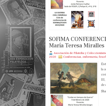
SOFIMA CONFERENCIA.
María Teresa Miralles
Asociación de Filatelia y Coleccionis
2020
Conferencias
,
enfermeria
,
fesof
Est
la 
com
III
de 
Sha