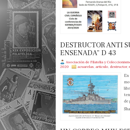
DESTRUCTOR ANTI S
ENSENADA” D 43
Asociación de Filatelia y Coleccionis
2020
acuarelas
,
articulo
,
destructor
,
En 
mot
lib
ten
de 
Sha