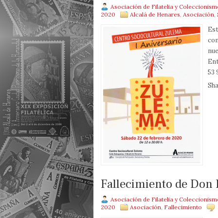
Asociación de Filatelia y Coleccionis
2020
Alcalá de Henares
,
Asociación
,
Est
com
nue
Ent
53 
Sha
Fallecimiento de Don 
Asociación de Filatelia y Coleccionis
2020
Asociación
,
Fallecimiento