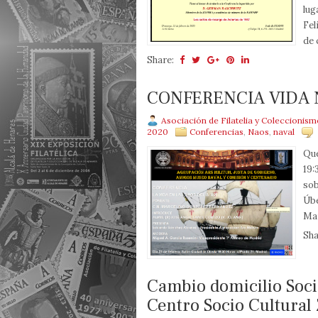
lug
Fel
de 
Share:
CONFERENCIA VIDA 
Asociación de Filatelia y Coleccionis
2020
Conferencias
,
Naos
,
naval
Que
19:
sob
Úbe
Mar
Sha
Cambio domicilio Socia
Centro Socio Cultural