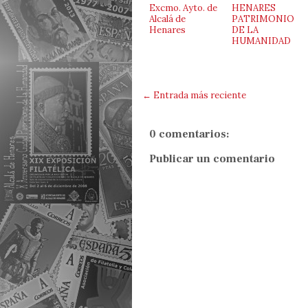
Excmo. Ayto. de
HENARES
Alcalá de
PATRIMONIO
Henares
DE LA
HUMANIDAD
← Entrada más reciente
0 comentarios:
Publicar un comentario