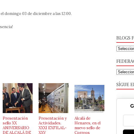
el domingo 03 de diciembre a las 12:00.
sencia!
BLOGS F
FEDERA
SÍGUE E
G
Presentación
Presentación y
Alcalá de
sello XX
Actividades.
Henares, en el
ANIVERSARIO
XXXI EXFILAL-
nuevo sello de
DE ALCALÁ DE
XXV
Correos