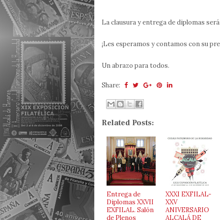
La clausura y entrega de diplomas será 
¡Les esperamos y contamos con su pre
Un abrazo para todos.
Share:
Related Posts:
Entrega de
XXXI EXFILAL-
Diplomas XXVII
XXV
EXFILAL. Salón
ANIVERSARIO
de Plenos
ALCALÁ DE