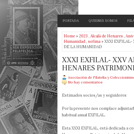
PORTADA
QUIENES SOMOS
FIL
Home
»
2023
,
Alcalá de Henares
,
Aniv
Humanidad
,
sofima
» XXXI EXFILAL
DE LA HUMANIDAD
XXXI EXFILAL- XXV 
HENARES PATRIMON
Asociación de Filatelia y Coleccionis
No hay comentarios
Estimados socios/as y seguidores
Por la presente nos complace adjuntarl
habitual anual EXFILAL.
Esta XXXI EXFILAL, está dedicada a con