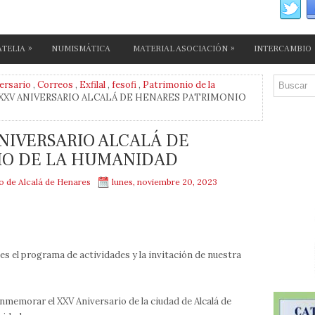
»
»
ATELIA
NUMISMÁTICA
MATERIAL ASOCIACIÓN
INTERCAMBIO
ersario
,
Correos
,
Exfilal
,
fesofi
,
Patrimonio de la
- XXV ANIVERSARIO ALCALÁ DE HENARES PATRIMONIO
ANIVERSARIO ALCALÁ DE
IO DE LA HUMANIDAD
mo de Alcalá de Henares
lunes, noviembre 20, 2023
es el programa de actividades y la invitación de nuestra
memorar el XXV Aniversario de la ciudad de Alcalá de