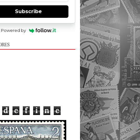
Subscribe
Powered by
ORES
d
e
f
i
n
e