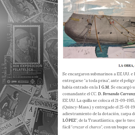
Se encargaron submarinos a EE.UU. e It
entregarse “a toda prisa”, ante el pelig
había entrado en la
I G.M
. Se encargó u
comandante el CC.
D. Fernando Carranz
EE.UU. La quilla se coloca el 21-09-1915
(Quincy-Mass.) y entregado el 25-01-19
adiestramiento de la dotación, zarpa 
LÓPEZ
”, de la Trasatlántica, que lo t
fácil “
cruzar el charco
”, con un buque c