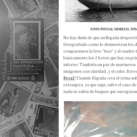
No hay duda de que su llegada despertó
fotografiado como lo demuestran los d
comparamos la foto “
base
” y el cuadro
básicamente los 2 botes que hay en pri
inferior. También un par de marineros a
imágenes con claridad...y el color. Bre
Peral”
:Cuando España crea el Arma sub
extranjera, ya que aquí, salvo el caso d
nada se sabía de buques que navegara