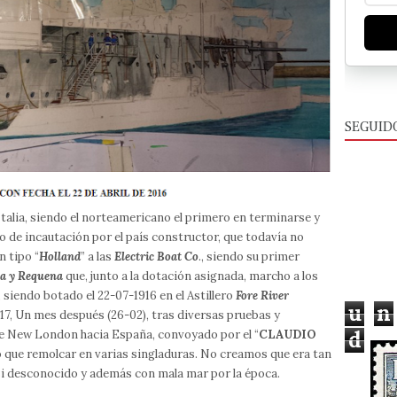
SEGUID
alia, siendo el norteamericano el primero en terminarse y
ro de incautación por el país constructor, que todavía no
n tipo “
Holland
” a las
Electric Boat Co
., siendo su primer
a y Requena
que, junto a la dotación asignada, marcho a los
, siendo botado el 22-07-1916 en el Astillero
Fore River
u
n
17, Un mes después (26-02), tras diversas pruebas y
d
de New London hacia España, convoyado por el “
CLAUDIO
uvo que remolcar en varias singladuras. No creamos que era tan
asi desconocido y además con mala mar por la época.