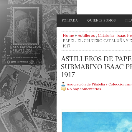
PORTADA
QUIENES SOMOS
FIL
Home
»
Astilleros
,
Cataluña
,
Isaac Pe
PAPEL: EL CRUCERO CATALUÑA Y E
1917
ASTILLEROS DE PAPE
SUBMARINO ISAAC PE
1917
Asociación de Filatelia y Coleccionis
No hay comentarios