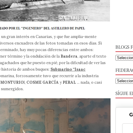
 un gran interés en Canarias, y que fue amplia-mente
iversos encuadres de las fotos tomadas en esos días. Si
BLOGS F
 terminado, hay muy pocas diferencias entre ambos:
mer término y la ondulación de la
Bandera
, aparte el texto
gachados que he puesto en pié, por la dificultad de ver las
ve historia de ambos buques:
Submarino “Isaac
FEDERA
marina, forzosamente tuvo que recurrir a la industria
e
MONTURIO
l,
COSME GARCÍA
y
PERAL
... nada, o casi
n sumergidos.
SÍGUE E
G