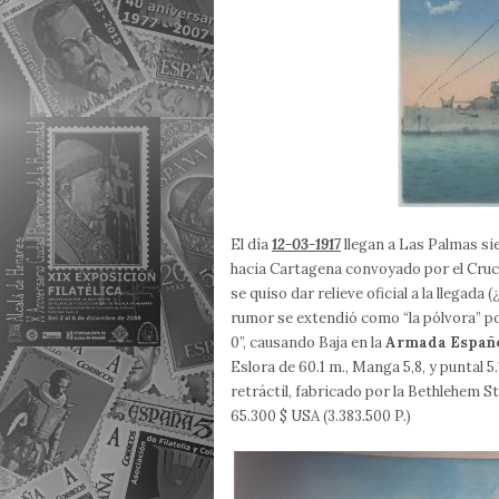
El día
12-03-1917
llegan a Las Palmas si
hacia Cartagena convoyado por el Cruce
se quiso dar relieve oficial a la llegada
rumor se extendió como “la pólvora” po
0”, causando Baja en la
Armada Españ
Eslora de 60.1 m., Manga 5,8, y puntal
retráctil, fabricado por la Bethlehem Ste
65.300 $ USA (3.383.500 P.)