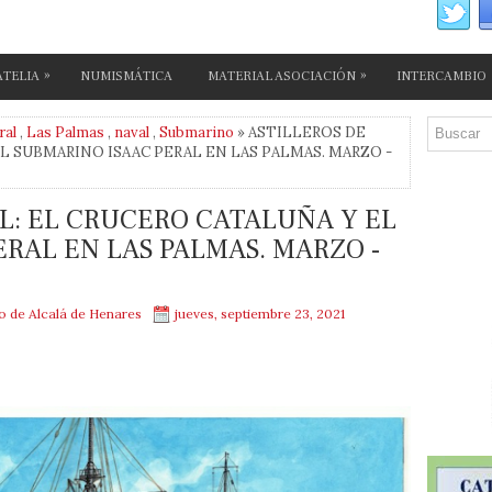
»
»
ATELIA
NUMISMÁTICA
MATERIAL ASOCIACIÓN
INTERCAMBIO
ral
,
Las Palmas
,
naval
,
Submarino
» ASTILLEROS DE
L SUBMARINO ISAAC PERAL EN LAS PALMAS. MARZO -
L: EL CRUCERO CATALUÑA Y EL
RAL EN LAS PALMAS. MARZO -
mo de Alcalá de Henares
jueves, septiembre 23, 2021