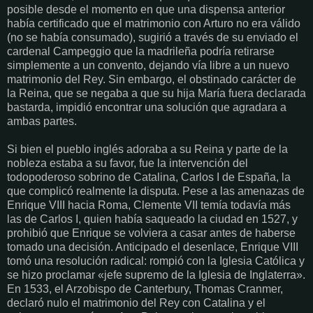
posible desde el momento en que una dispensa anterior
había certificado que el matrimonio con Arturo no era válido
(no se había consumado), sugirió a través de su enviado el
cardenal Campeggio que la madrileña podría retirarse
simplemente a un convento, dejando vía libre a un nuevo
matrimonio del Rey. Sin embargo, el obstinado carácter de
la Reina, que se negaba a que su hija María fuera declarada
bastarda, impidió encontrar una solución que agradara a
ambas partes.
Si bien el pueblo inglés adoraba a su Reina y parte de la
nobleza estaba a su favor, fue la intervención del
todopoderoso sobrino de Catalina, Carlos I de España, la
que complicó realmente la disputa. Pese a las amenazas de
Enrique VIII hacia Roma, Clemente VII temía todavía más
las de Carlos I, quien había saqueado la ciudad en 1527, y
prohibió que Enrique se volviera a casar antes de haberse
tomado una decisión. Anticipado el desenlace, Enrique VIII
tomó una resolución radical: rompió con la Iglesia Católica y
se hizo proclamar «jefe supremo de la Iglesia de Inglaterra».
En 1533, el Arzobispo de Canterbury, Thomas Cranmer,
declaró nulo el matrimonio del Rey con Catalina y el