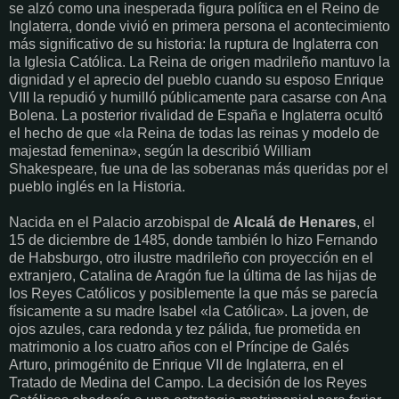
se alzó como una inesperada figura política en el Reino de
Inglaterra, donde vivió en primera persona el acontecimiento
más significativo de su historia: la ruptura de Inglaterra con
la Iglesia Católica. La Reina de origen madrileño mantuvo la
dignidad y el aprecio del pueblo cuando su esposo Enrique
VIII la repudió y humilló públicamente para casarse con Ana
Bolena. La posterior rivalidad de España e Inglaterra ocultó
el hecho de que «la Reina de todas las reinas y modelo de
majestad femenina», según la describió William
Shakespeare, fue una de las soberanas más queridas por el
pueblo inglés en la Historia.
Nacida en el Palacio arzobispal de
Alcalá de Henares
, el
15 de diciembre de 1485, donde también lo hizo Fernando
de Habsburgo, otro ilustre madrileño con proyección en el
extranjero, Catalina de Aragón fue la última de las hijas de
los Reyes Católicos y posiblemente la que más se parecía
físicamente a su madre Isabel «la Católica». La joven, de
ojos azules, cara redonda y tez pálida, fue prometida en
matrimonio a los cuatro años con el Príncipe de Galés
Arturo, primogénito de Enrique VII de Inglaterra, en el
Tratado de Medina del Campo. La decisión de los Reyes