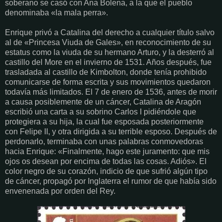
soberano se casó con Ana Bolena, a la que el pueblo
denominaba «la mala perra».
Enrique privó a Catalina del derecho a cualquier título salvo
al de «Princesa Viuda de Gales», en reconocimiento de su
estatus como la viuda de su hermano Arturo, y la desterró al
castillo del More en el invierno de 1531. Años después, fue
trasladada al castillo de Kimbolton, donde tenía prohibido
comunicarse de forma escrita y sus movimientos quedaron
todavía más limitados. El 7 de enero de 1536, antes de morir
a causa posiblemente de un cáncer, Catalina de Aragón
escribió una carta a su sobrino Carlos I pidiéndole que
protegiera a su hija, la cual fue esposada posteriormente
con Felipe II, y otra dirigida a su terrible esposo. Después de
perdonarlo, terminaba con unas palabras conmovedoras
hacia Enrique: «Finalmente, hago este juramento: que mis
ojos os desean por encima de todas las cosas. Adiós». El
color negro de su corazón, indicio de que sufrió algún tipo
de cáncer, propagó por Inglaterra el rumor de que había sido
envenenada por orden del Rey.